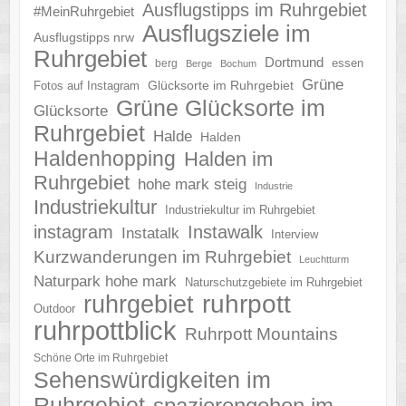
Ausflugstipps im Ruhrgebiet
#MeinRuhrgebiet
Ausflugsziele im
Ausflugstipps nrw
Ruhrgebiet
Dortmund
essen
berg
Berge
Bochum
Grüne
Glücksorte im Ruhrgebiet
Fotos auf Instagram
Grüne Glücksorte im
Glücksorte
Ruhrgebiet
Halde
Halden
Haldenhopping
Halden im
Ruhrgebiet
hohe mark steig
Industrie
Industriekultur
Industriekultur im Ruhrgebiet
instagram
Instawalk
Instatalk
Interview
Kurzwanderungen im Ruhrgebiet
Leuchtturm
Naturpark hohe mark
Naturschutzgebiete im Ruhrgebiet
ruhrgebiet
ruhrpott
Outdoor
ruhrpottblick
Ruhrpott Mountains
Schöne Orte im Ruhrgebiet
Sehenswürdigkeiten im
Ruhrgebiet
spazierengehen im