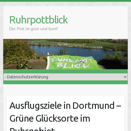
Skip
to
Ruhrpottblick
content
Der Pott ist grün und bunt!
Ausflugsziele in Dortmund –
Grüne Glücksorte im