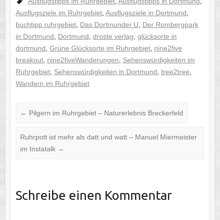
Ausflugstipps im Ruhrgebiet
,
Ausflugstipps in Dortmund
,
Ausflugsziele im Ruhrgebiet
,
Ausflugsziele in Dortmund
,
buchtipp ruhrgebiet
,
Das Dortmunder U
,
Der Rombergpark
in Dortmund
,
Dortmund
,
droste verlag
,
glücksorte in
dortmund
,
Grüne Glücksorte im Ruhrgebiet
,
nine2five
breakout
,
nine2fiveWanderungen
,
Sehenswürdigkeiten im
Ruhrgebiet
,
Sehenswürdigkeiten in Dortmund
,
tree2tree
,
Wandern im Ruhrgebiet
←
Pilgern im Ruhrgebiet – Naturerlebnis Breckerfeld
Ruhrpott ist mehr als datt und watt – Manuel Miermeister
im Instatalk
→
Schreibe einen Kommentar