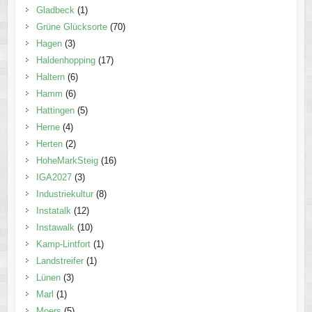
Gladbeck
(1)
Grüne Glücksorte
(70)
Hagen
(3)
Haldenhopping
(17)
Haltern
(6)
Hamm
(6)
Hattingen
(5)
Herne
(4)
Herten
(2)
HoheMarkSteig
(16)
IGA2027
(3)
Industriekultur
(8)
Instatalk
(12)
Instawalk
(10)
Kamp-Lintfort
(1)
Landstreifer
(1)
Lünen
(3)
Marl
(1)
Moers
(5)