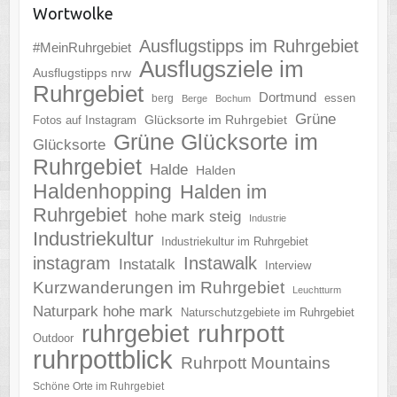
Wortwolke
Ausflugstipps im Ruhrgebiet
#MeinRuhrgebiet
Ausflugsziele im
Ausflugstipps nrw
Ruhrgebiet
Dortmund
essen
berg
Berge
Bochum
Grüne
Glücksorte im Ruhrgebiet
Fotos auf Instagram
Grüne Glücksorte im
Glücksorte
Ruhrgebiet
Halde
Halden
Haldenhopping
Halden im
Ruhrgebiet
hohe mark steig
Industrie
Industriekultur
Industriekultur im Ruhrgebiet
instagram
Instawalk
Instatalk
Interview
Kurzwanderungen im Ruhrgebiet
Leuchtturm
Naturpark hohe mark
Naturschutzgebiete im Ruhrgebiet
ruhrgebiet
ruhrpott
Outdoor
ruhrpottblick
Ruhrpott Mountains
Schöne Orte im Ruhrgebiet