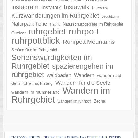
instagram
Instawalk
Instatalk
Interview
Kurzwanderungen im Ruhrgebiet
Leuchtturm
Naturpark hohe mark
Naturschutzgebiete im Ruhrgebiet
ruhrgebiet
ruhrpott
Outdoor
ruhrpottblick
Ruhrpott Mountains
Schöne Orte im Ruhrgebiet
Sehenswürdigkeiten im
Ruhrgebiet
spazierengehen im
ruhrgebiet
waldbaden
Wandern
wandern auf
Wandern für die Seele
dem hohe mark steig
Wandern im
wandern im münsterland
Ruhrgebiet
Zeche
wandern im ruhrpott
Privacy & Cookies: This site uses cookies. By continuing to use this