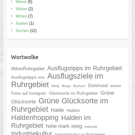
Wesel
(5)
Wetter
(2)
Witten
(7)
Xanten
(1)
Zechen
(12)
Wortwolke
Ausflugstipps im Ruhrgebiet
#MeinRuhrgebiet
Ausflugsziele im
Ausflugstipps nrw
Ruhrgebiet
Dortmund
essen
berg
Berge
Bochum
Grüne
Glücksorte im Ruhrgebiet
Fotos auf Instagram
Grüne Glücksorte im
Glücksorte
Ruhrgebiet
Halde
Halden
Haldenhopping
Halden im
Ruhrgebiet
hohe mark steig
Industrie
Industriekultur
Industriekultur im Ruhrgebiet