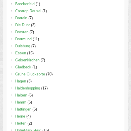
Breckerfeld
(1)
Castrop Rauxel
(1)
Datteln
(7)
Die Ruhr
(3)
Dorsten
(7)
Dortmund
(11)
Duisburg
(7)
Essen
(15)
Gelsenkirchen
(7)
Gladbeck
(1)
Grüne Glücksorte
(70)
Hagen
(3)
Haldenhopping
(17)
Haltern
(6)
Hamm
(6)
Hattingen
(5)
Herne
(4)
Herten
(2)
HoheMarkSteig
(16)