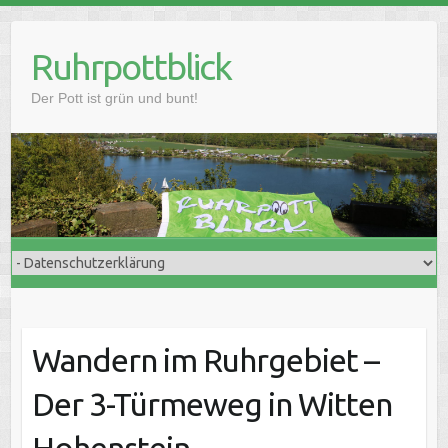
Skip
to
Ruhrpottblick
content
Der Pott ist grün und bunt!
Wandern im Ruhrgebiet –
Der 3-Türmeweg in Witten