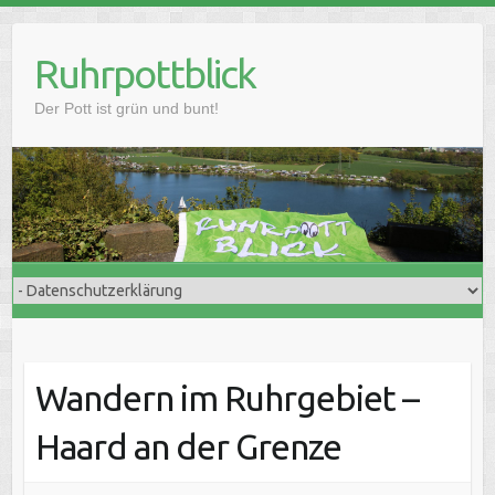
Skip
to
Ruhrpottblick
content
Der Pott ist grün und bunt!
Wandern im Ruhrgebiet –
Haard an der Grenze