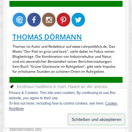
THOMAS DÖRMANN
Thomas ist Autor und Redakteur auf www.ruhrpottblick.de. Das
Motto "Der Pott ist grün und bunt", steht dabei im Fokus seiner
Blogbeiträge. Die Kombination von Industriekultur und Natur,
sind ein wesentlicher Bestandteil seiner Berichterstattungen.
Sein Buch "Grüne Glücksorte im Ruhrgebiet", gibt viele Impulse
für erholsame Stunden an schönen Orten im Ruhrgebiet.
forsthaus haidberg in marl
,
Haard an der grenze
,
Privacy & Cookies: This site uses cookies. By continuing to use this
haardgrenzweg
,
Oer-Erkenschwick
,
Outdoor im Ruhrgebiet
,
website, you agree to their use.
Rundwege in der haard
,
spazierengehen im ruhrgebiet
,
To find out more, including how to control cookies, see here:
Cookie-
Spaziergang haard
,
waldbaden
,
wälder im ruhrgebiet
,
Richtlinie
Waldgebiet haard
,
Waldpromenade marl
,
Waldstrecken im
ruhrgebiet
,
wandeltocht ruhrarea
,
Wandern im Ruhrgebiet
,
Wandervideo igtv