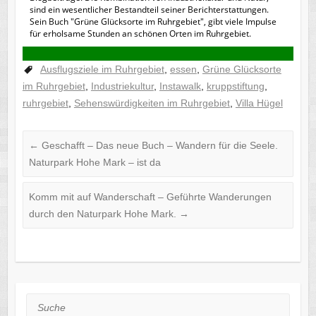
sind ein wesentlicher Bestandteil seiner Berichterstattungen.
Sein Buch "Grüne Glücksorte im Ruhrgebiet", gibt viele Impulse
für erholsame Stunden an schönen Orten im Ruhrgebiet.
Ausflugsziele im Ruhrgebiet
,
essen
,
Grüne Glücksorte
im Ruhrgebiet
,
Industriekultur
,
Instawalk
,
kruppstiftung
,
ruhrgebiet
,
Sehenswürdigkeiten im Ruhrgebiet
,
Villa Hügel
←
Geschafft – Das neue Buch – Wandern für die Seele.
Naturpark Hohe Mark – ist da
Komm mit auf Wanderschaft – Geführte Wanderungen
durch den Naturpark Hohe Mark.
→
Suche