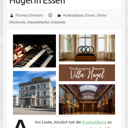
Hügel in Essen
Thomas Dörmann
Ausflugstipps
,
Essen
,
Grüne
Glücksorte
,
Industriekultur
,
Instawalk
hoi Leute
,
kürzlich lud die
Kruppstiftung
zu