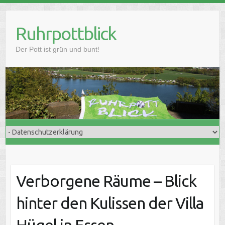
Skip
to
Ruhrpottblick
content
Der Pott ist grün und bunt!
Verborgene Räume – Blick
hinter den Kulissen der Villa