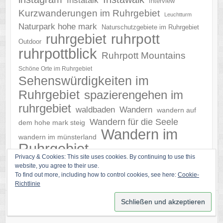
Instatalk
Interview
Kurzwanderungen im Ruhrgebiet
Leuchtturm
Naturpark hohe mark
Naturschutzgebiete im Ruhrgebiet
ruhrgebiet
ruhrpott
Outdoor
ruhrpottblick
Ruhrpott Mountains
Schöne Orte im Ruhrgebiet
Sehenswürdigkeiten im
Ruhrgebiet
spazierengehen im
ruhrgebiet
waldbaden
Wandern
wandern auf
Wandern für die Seele
dem hohe mark steig
Wandern im
wandern im münsterland
Ruhrgebiet
Zeche
wandern im ruhrpott
Privacy & Cookies: This site uses cookies. By continuing to use this
website, you agree to their use.
To find out more, including how to control cookies, see here:
Cookie-
Richtlinie