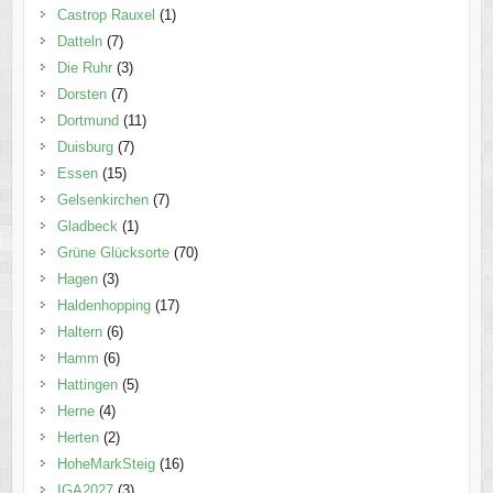
Castrop Rauxel
(1)
Datteln
(7)
Die Ruhr
(3)
Dorsten
(7)
Dortmund
(11)
Duisburg
(7)
Essen
(15)
Gelsenkirchen
(7)
Gladbeck
(1)
Grüne Glücksorte
(70)
Hagen
(3)
Haldenhopping
(17)
Haltern
(6)
Hamm
(6)
Hattingen
(5)
Herne
(4)
Herten
(2)
HoheMarkSteig
(16)
IGA2027
(3)