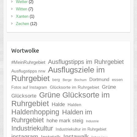
Wetter
(2)
Witten
(7)
Xanten
(1)
Zechen
(12)
Wortwolke
Ausflugstipps im Ruhrgebiet
#MeinRuhrgebiet
Ausflugsziele im
Ausflugstipps nrw
Ruhrgebiet
Dortmund
essen
berg
Berge
Bochum
Grüne
Glücksorte im Ruhrgebiet
Fotos auf Instagram
Grüne Glücksorte im
Glücksorte
Ruhrgebiet
Halde
Halden
Haldenhopping
Halden im
Ruhrgebiet
hohe mark steig
Industrie
Industriekultur
Industriekultur im Ruhrgebiet
instagram
Instawalk