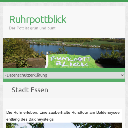
Skip
to
Ruhrpottblick
content
Der Pott ist grün und bunt!
Stadt Essen
Die Ruhr erleben: Eine zauberhafte Rundtour am Baldeneysee
entlang des Baldneysteigs