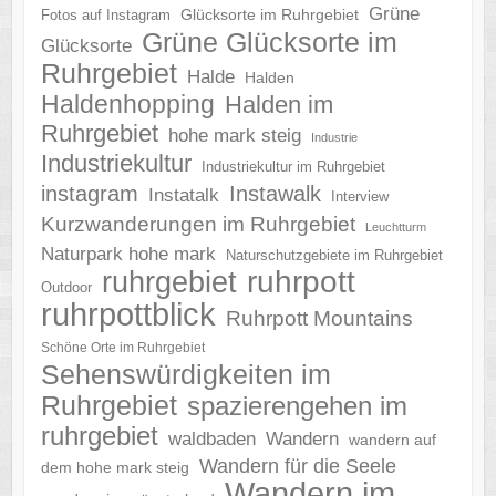
Grüne
Glücksorte im Ruhrgebiet
Fotos auf Instagram
Grüne Glücksorte im
Glücksorte
Ruhrgebiet
Halde
Halden
Haldenhopping
Halden im
Ruhrgebiet
hohe mark steig
Industrie
Industriekultur
Industriekultur im Ruhrgebiet
instagram
Instawalk
Instatalk
Interview
Kurzwanderungen im Ruhrgebiet
Leuchtturm
Naturpark hohe mark
Naturschutzgebiete im Ruhrgebiet
ruhrgebiet
ruhrpott
Outdoor
ruhrpottblick
Ruhrpott Mountains
Schöne Orte im Ruhrgebiet
Sehenswürdigkeiten im
Ruhrgebiet
spazierengehen im
ruhrgebiet
waldbaden
Wandern
wandern auf
Wandern für die Seele
dem hohe mark steig
Wandern im