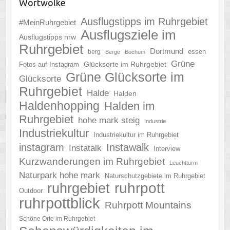
Wortwolke
Ausflugstipps im Ruhrgebiet
#MeinRuhrgebiet
Ausflugsziele im
Ausflugstipps nrw
Ruhrgebiet
Dortmund
essen
berg
Berge
Bochum
Grüne
Glücksorte im Ruhrgebiet
Fotos auf Instagram
Grüne Glücksorte im
Glücksorte
Ruhrgebiet
Halde
Halden
Haldenhopping
Halden im
Ruhrgebiet
hohe mark steig
Industrie
Industriekultur
Industriekultur im Ruhrgebiet
instagram
Instawalk
Instatalk
Interview
Kurzwanderungen im Ruhrgebiet
Leuchtturm
Naturpark hohe mark
Naturschutzgebiete im Ruhrgebiet
ruhrgebiet
ruhrpott
Outdoor
ruhrpottblick
Ruhrpott Mountains
Schöne Orte im Ruhrgebiet