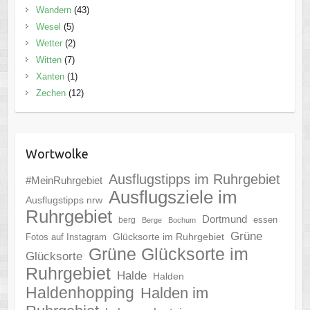
Wandern
(43)
Wesel
(5)
Wetter
(2)
Witten
(7)
Xanten
(1)
Zechen
(12)
Wortwolke
Ausflugstipps im Ruhrgebiet
#MeinRuhrgebiet
Ausflugsziele im
Ausflugstipps nrw
Ruhrgebiet
Dortmund
essen
berg
Berge
Bochum
Grüne
Glücksorte im Ruhrgebiet
Fotos auf Instagram
Grüne Glücksorte im
Glücksorte
Ruhrgebiet
Halde
Halden
Haldenhopping
Halden im