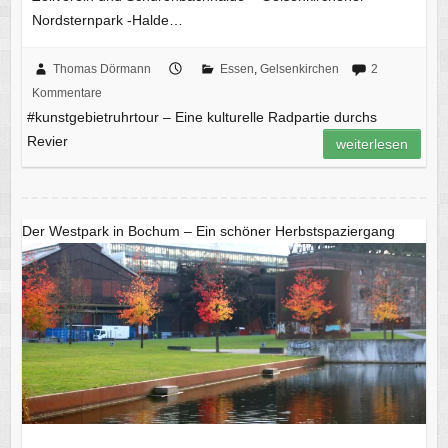
Nordsternpark -Halde…
Thomas Dörmann
Essen
,
Gelsenkirchen
2
Kommentare
#kunstgebietruhrtour – Eine kulturelle Radpartie durchs
Revier
weiterlesen
Der Westpark in Bochum – Ein schöner Herbstspaziergang