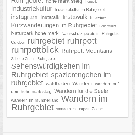
Ruhrgebiet
hohe mark steig
Industrie
Industriekultur
Industriekultur im Ruhrgebiet
instagram
Instawalk
Instatalk
Interview
Kurzwanderungen im Ruhrgebiet
Leuchtturm
Naturpark hohe mark
Naturschutzgebiete im Ruhrgebiet
ruhrgebiet
ruhrpott
Outdoor
ruhrpottblick
Ruhrpott Mountains
Schöne Orte im Ruhrgebiet
Sehenswürdigkeiten im
Ruhrgebiet
spazierengehen im
ruhrgebiet
waldbaden
Wandern
wandern auf
Wandern für die Seele
dem hohe mark steig
Wandern im
wandern im münsterland
Ruhrgebiet
Zeche
wandern im ruhrpott