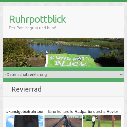
Skip
to
Ruhrpottblick
content
Der Pott ist grün und bunt!
Revierrad
#kunstgebietruhrtour – Eine kulturelle Radpartie durchs Revier