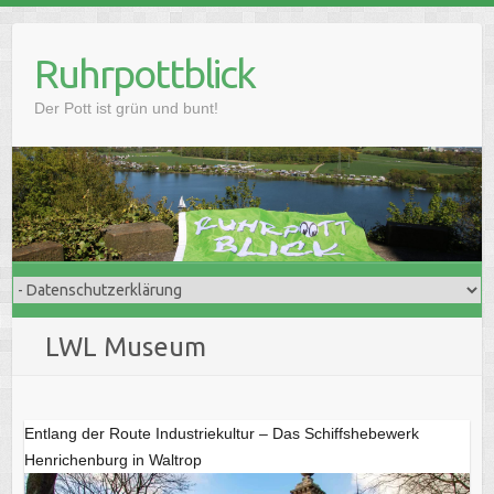
Skip
to
Ruhrpottblick
content
Der Pott ist grün und bunt!
LWL Museum
Entlang der Route Industriekultur – Das Schiffshebewerk
Henrichenburg in Waltrop