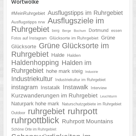
Wortwolke
Ausflugstipps im Ruhrgebiet
#MeinRuhrgebiet
Ausflugsziele im
Ausflugstipps nrw
Ruhrgebiet
Dortmund
essen
berg
Berge
Bochum
Grüne
Glücksorte im Ruhrgebiet
Fotos auf Instagram
Grüne Glücksorte im
Glücksorte
Ruhrgebiet
Halde
Halden
Haldenhopping
Halden im
Ruhrgebiet
hohe mark steig
Industrie
Industriekultur
Industriekultur im Ruhrgebiet
instagram
Instawalk
Instatalk
Interview
Kurzwanderungen im Ruhrgebiet
Leuchtturm
Naturpark hohe mark
Naturschutzgebiete im Ruhrgebiet
ruhrgebiet
ruhrpott
Outdoor
ruhrpottblick
Ruhrpott Mountains
Schöne Orte im Ruhrgebiet