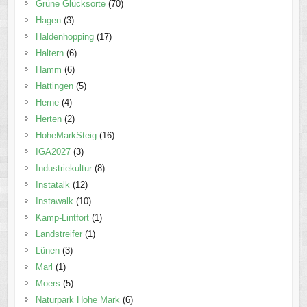
Grüne Glücksorte
(70)
Hagen
(3)
Haldenhopping
(17)
Haltern
(6)
Hamm
(6)
Hattingen
(5)
Herne
(4)
Herten
(2)
HoheMarkSteig
(16)
IGA2027
(3)
Industriekultur
(8)
Instatalk
(12)
Instawalk
(10)
Kamp-Lintfort
(1)
Landstreifer
(1)
Lünen
(3)
Marl
(1)
Moers
(5)
Naturpark Hohe Mark
(6)