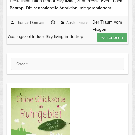
Freifallsimulation Indoor Skydiving, zum Presse Event nach
Bottrop. Die sensationelle Attraktion, mit garantiertem…
Der Traum vom
Thomas Dörmann
Ausflugstipps
Fliegen –
Ausflugsziel Indoor Skydiving in Bottrop
weiterlesen
Suche