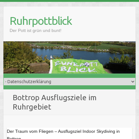
Skip
to
Ruhrpottblick
content
Der Pott ist grün und bunt!
Bottrop Ausflugsziele im
Ruhrgebiet
Der Traum vom Fliegen – Ausflugsziel Indoor Skydiving in
Bottrop