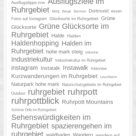
Ausflugsziele im
Ausflugstipps nrw
Ruhrgebiet
Dortmund
essen
berg
Berge
Bochum
Grüne
Glücksorte im Ruhrgebiet
Fotos auf Instagram
Grüne Glücksorte im
Glücksorte
Ruhrgebiet
Halde
Halden
Haldenhopping
Halden im
Ruhrgebiet
hohe mark steig
Industrie
Industriekultur
Industriekultur im Ruhrgebiet
instagram
Instawalk
Instatalk
Interview
Kurzwanderungen im Ruhrgebiet
Leuchtturm
Naturpark hohe mark
Naturschutzgebiete im Ruhrgebiet
ruhrgebiet
ruhrpott
Outdoor
ruhrpottblick
Ruhrpott Mountains
Schöne Orte im Ruhrgebiet
Sehenswürdigkeiten im
Ruhrgebiet
spazierengehen im
ruhrgebiet
waldbaden
Wandern
wandern auf