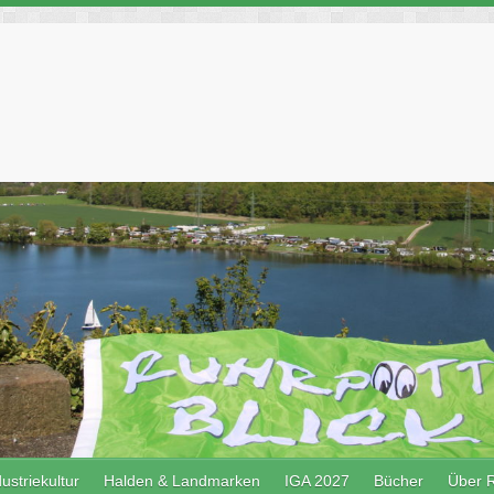
ustriekultur
Halden & Landmarken
IGA 2027
Bücher
Über R