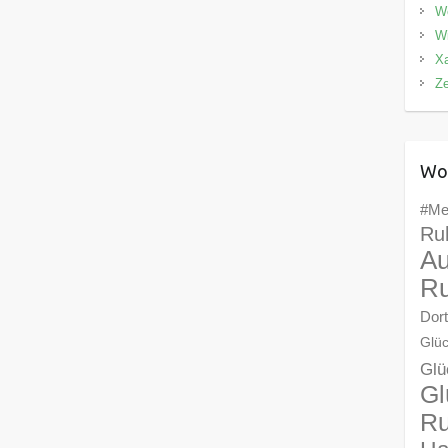
We
Wi
X
Z
Wo
#Me
Ru
Au
Ru
Dor
Glüc
Glü
Gl
Ru