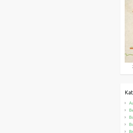
Kat
Au
B
B
Bo
Br