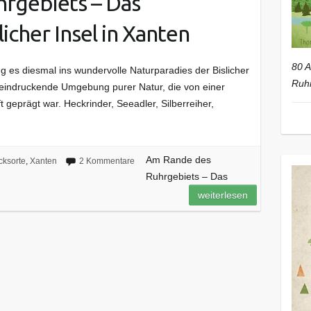
rgebiets – Das
icher Insel in Xanten
80 A
ng es diesmal ins wundervolle Naturparadies der Bislicher
Ruhr
beeindruckende Umgebung purer Natur, die von einer
t geprägt war. Heckrinder, Seeadler, Silberreiher,
Am Rande des
cksorte
,
Xanten
2 Kommentare
Ruhrgebiets – Das
weiterlesen