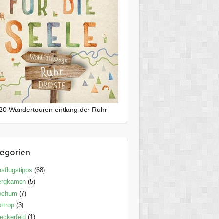
20 Wandertouren entlang der Ruhr
egorien
sflugstipps
(68)
ergkamen
(5)
ochum
(7)
ttrop
(3)
eckerfeld
(1)