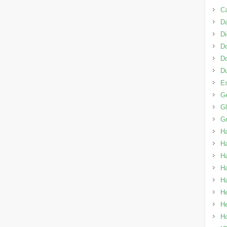
Ca
Da
Di
Do
D
Du
E
Ge
G
Gr
H
Ha
Ha
H
Ha
H
He
H