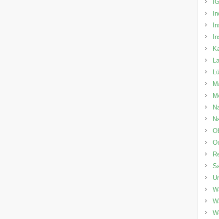
I
In
In
In
Ka
La
L
Ma
M
Na
Na
O
O
Re
Sa
U
Wa
W
W