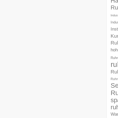
Ha
Ru
Indust
Indu
Ins
Ku
Ru
hoh
Ruhr
ru
Ru
Ruhr
Se
Ru
sp
ru
Wa