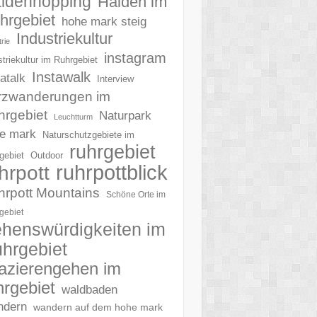
ldenhopping
Halden im
hrgebiet
hohe mark steig
Industriekultur
rie
instagram
striekultur im Ruhrgebiet
Instawalk
tatalk
Interview
rzwanderungen im
hrgebiet
Naturpark
Leuchtturm
e mark
Naturschutzgebiete im
ruhrgebiet
gebiet
Outdoor
ruhrpottblick
hrpott
hrpott Mountains
Schöne Orte im
gebiet
henswürdigkeiten im
hrgebiet
azierengehen im
hrgebiet
waldbaden
ndern
wandern auf dem hohe mark