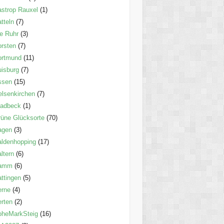
strop Rauxel
(1)
tteln
(7)
e Ruhr
(3)
rsten
(7)
ortmund
(11)
isburg
(7)
ssen
(15)
lsenkirchen
(7)
ladbeck
(1)
üne Glücksorte
(70)
agen
(3)
ldenhopping
(17)
ltern
(6)
amm
(6)
ttingen
(5)
erne
(4)
rten
(2)
oheMarkSteig
(16)