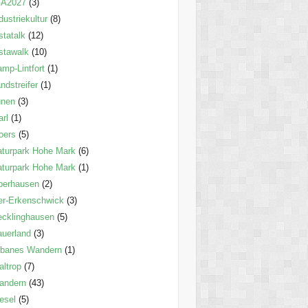
GA2027
(3)
dustriekultur
(8)
statalk
(12)
stawalk
(10)
mp-Lintfort
(1)
ndstreifer
(1)
ünen
(3)
rl
(1)
oers
(5)
turpark Hohe Mark
(6)
turpark Hohe Mark
(1)
berhausen
(2)
er-Erkenschwick
(3)
cklinghausen
(5)
uerland
(3)
rbanes Wandern
(1)
ltrop
(7)
andern
(43)
esel
(5)