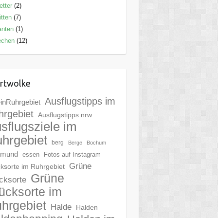
tter
(2)
tten
(7)
anten
(1)
echen
(12)
rtwolke
Ausflugstipps im
inRuhrgebiet
hrgebiet
Ausflugstipps nrw
sflugsziele im
hrgebiet
berg
Berge
Bochum
tmund
essen
Fotos auf Instagram
Grüne
ksorte im Ruhrgebiet
Grüne
cksorte
ücksorte im
hrgebiet
Halde
Halden