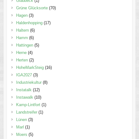
Gladbeck
(1)
Grüne Glücksorte
(70)
Hagen
(3)
Haldenhopping
(17)
Haltern
(6)
Hamm
(6)
Hattingen
(5)
Herne
(4)
Herten
(2)
HoheMarkSteig
(16)
IGA2027
(3)
Industriekultur
(8)
Instatalk
(12)
Instawalk
(10)
Kamp-Lintfort
(1)
Landstreifer
(1)
Lünen
(3)
Marl
(1)
Moers
(5)