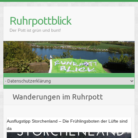
Skip
to
Ruhrpottblick
content
Der Pott ist grün und bunt!
Wanderungen im Ruhrpott
Ausflugstipp Storchenland – Die Frühlingsboten der Lüfte sind
da