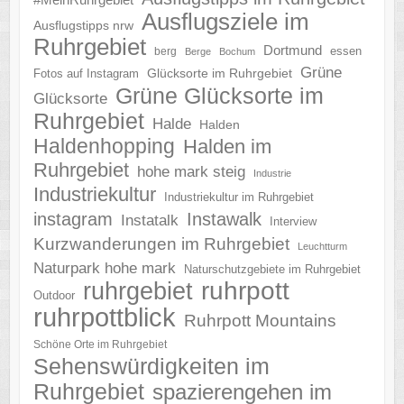
Ausflugsziele im
Ausflugstipps nrw
Ruhrgebiet
Dortmund
essen
berg
Berge
Bochum
Grüne
Glücksorte im Ruhrgebiet
Fotos auf Instagram
Grüne Glücksorte im
Glücksorte
Ruhrgebiet
Halde
Halden
Haldenhopping
Halden im
Ruhrgebiet
hohe mark steig
Industrie
Industriekultur
Industriekultur im Ruhrgebiet
instagram
Instawalk
Instatalk
Interview
Kurzwanderungen im Ruhrgebiet
Leuchtturm
Naturpark hohe mark
Naturschutzgebiete im Ruhrgebiet
ruhrgebiet
ruhrpott
Outdoor
ruhrpottblick
Ruhrpott Mountains
Schöne Orte im Ruhrgebiet
Sehenswürdigkeiten im
Ruhrgebiet
spazierengehen im