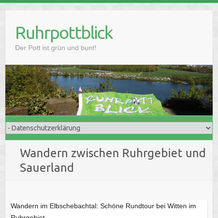
Skip
to
Ruhrpottblick
content
Der Pott ist grün und bunt!
Wandern zwischen Ruhrgebiet und
Sauerland
Wandern im Elbschebachtal: Schöne Rundtour bei Witten im
Ruhrgebiet