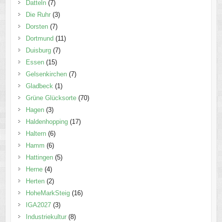
Datteln
(7)
Die Ruhr
(3)
Dorsten
(7)
Dortmund
(11)
Duisburg
(7)
Essen
(15)
Gelsenkirchen
(7)
Gladbeck
(1)
Grüne Glücksorte
(70)
Hagen
(3)
Haldenhopping
(17)
Haltern
(6)
Hamm
(6)
Hattingen
(5)
Herne
(4)
Herten
(2)
HoheMarkSteig
(16)
IGA2027
(3)
Industriekultur
(8)