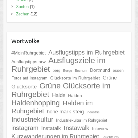
Xanten
(1)
Zechen
(12)
Wortwolke
Ausflugstipps im Ruhrgebiet
#MeinRuhrgebiet
Ausflugsziele im
Ausflugstipps nrw
Ruhrgebiet
Dortmund
essen
berg
Berge
Bochum
Grüne
Glücksorte im Ruhrgebiet
Fotos auf Instagram
Grüne Glücksorte im
Glücksorte
Ruhrgebiet
Halde
Halden
Haldenhopping
Halden im
Ruhrgebiet
hohe mark steig
Industrie
Industriekultur
Industriekultur im Ruhrgebiet
instagram
Instawalk
Instatalk
Interview
Kurzwanderungen im Ruhrgebiet
Leuchtturm