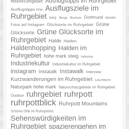
Ausflugstipps im Ruhrgebiet
#MeinRuhrgebiet
Ausflugsziele im
Ausflugstipps nrw
Ruhrgebiet
Dortmund
essen
berg
Berge
Bochum
Grüne
Glücksorte im Ruhrgebiet
Fotos auf Instagram
Grüne Glücksorte im
Glücksorte
Ruhrgebiet
Halde
Halden
Haldenhopping
Halden im
Ruhrgebiet
hohe mark steig
Industrie
Industriekultur
Industriekultur im Ruhrgebiet
instagram
Instawalk
Instatalk
Interview
Kurzwanderungen im Ruhrgebiet
Leuchtturm
Naturpark hohe mark
Naturschutzgebiete im Ruhrgebiet
ruhrgebiet
ruhrpott
Outdoor
ruhrpottblick
Ruhrpott Mountains
Schöne Orte im Ruhrgebiet
Sehenswürdigkeiten im
Ruhrgebiet
spazierengehen im