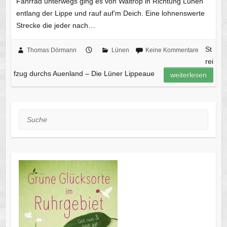
Fahrrad unterwegs ging es von Waltrop in Richtung Lünen
entlang der Lippe und rauf auf’m Deich. Eine lohnenswerte
Strecke die jeder nach…
St
Thomas Dörmann
Lünen
Keine Kommentare
rei
fzug durchs Auenland – Die Lüner Lippeaue
weiterlesen
Suche