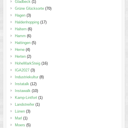
Gladbeck
(1)
Grüne Glücksorte
(70)
Hagen
(3)
Haldenhopping
(17)
Haltern
(6)
Hamm
(6)
Hattingen
(5)
Herne
(4)
Herten
(2)
HoheMarkSteig
(16)
IGA2027
(3)
Industriekultur
(8)
Instatalk
(12)
Instawalk
(10)
Kamp-Lintfort
(1)
Landstreifer
(1)
Lünen
(3)
Marl
(1)
Moers
(5)