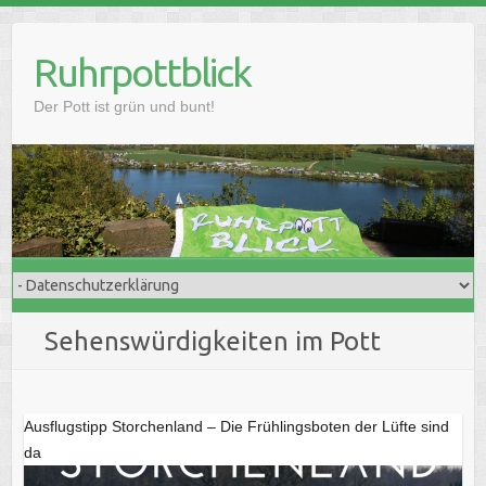
Skip
to
Ruhrpottblick
content
Der Pott ist grün und bunt!
Sehenswürdigkeiten im Pott
Ausflugstipp Storchenland – Die Frühlingsboten der Lüfte sind
da