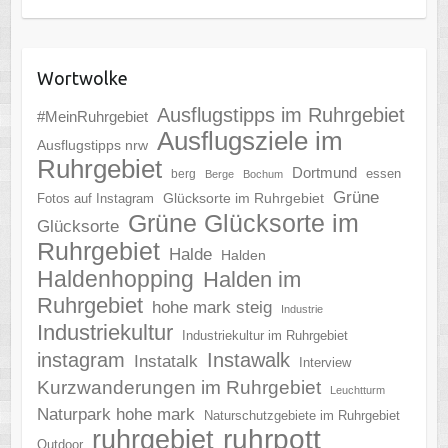
Wortwolke
Ausflugstipps im Ruhrgebiet
#MeinRuhrgebiet
Ausflugsziele im
Ausflugstipps nrw
Ruhrgebiet
Dortmund
essen
berg
Berge
Bochum
Grüne
Glücksorte im Ruhrgebiet
Fotos auf Instagram
Grüne Glücksorte im
Glücksorte
Ruhrgebiet
Halde
Halden
Haldenhopping
Halden im
Ruhrgebiet
hohe mark steig
Industrie
Industriekultur
Industriekultur im Ruhrgebiet
instagram
Instawalk
Instatalk
Interview
Kurzwanderungen im Ruhrgebiet
Leuchtturm
Naturpark hohe mark
Naturschutzgebiete im Ruhrgebiet
ruhrgebiet
ruhrpott
Outdoor