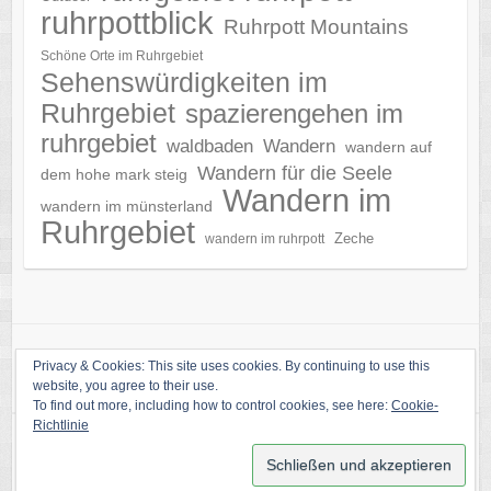
ruhrpottblick
Ruhrpott Mountains
Schöne Orte im Ruhrgebiet
Sehenswürdigkeiten im
Ruhrgebiet
spazierengehen im
ruhrgebiet
waldbaden
Wandern
wandern auf
Wandern für die Seele
dem hohe mark steig
Wandern im
wandern im münsterland
Ruhrgebiet
Zeche
wandern im ruhrpott
Privacy & Cookies: This site uses cookies. By continuing to use this
website, you agree to their use.
To find out more, including how to control cookies, see here:
Cookie-
Richtlinie
Copyright © 2026
Ruhrpottblick
. Theme by
Colorlib
Powered by
WordPress