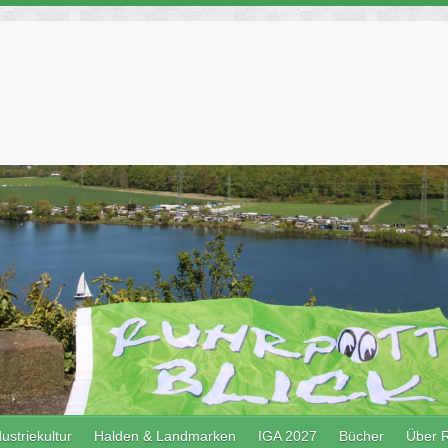
ustriekultur
Halden & Landmarken
IGA 2027
Bücher
Über R