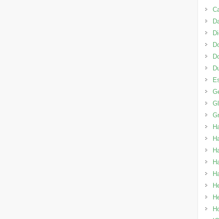
Ca
Da
Di
Do
D
Du
E
Ge
G
Gr
H
Ha
Ha
H
Ha
H
He
H