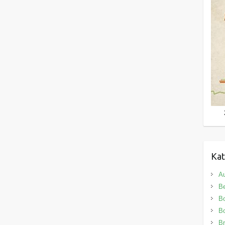
Kat
Au
B
B
Bo
Br