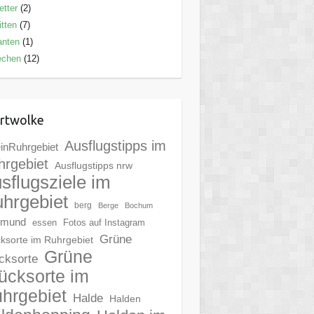
tter
(2)
tten
(7)
anten
(1)
echen
(12)
rtwolke
Ausflugstipps im
inRuhrgebiet
hrgebiet
Ausflugstipps nrw
sflugsziele im
hrgebiet
berg
Berge
Bochum
tmund
essen
Fotos auf Instagram
Grüne
ksorte im Ruhrgebiet
Grüne
cksorte
ücksorte im
hrgebiet
Halde
Halden