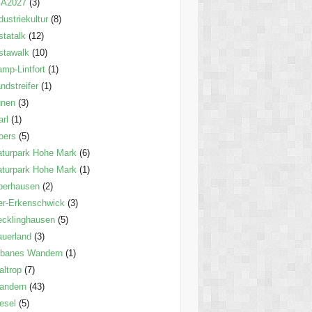
GA2027
(3)
dustriekultur
(8)
statalk
(12)
stawalk
(10)
mp-Lintfort
(1)
ndstreifer
(1)
ünen
(3)
rl
(1)
oers
(5)
turpark Hohe Mark
(6)
turpark Hohe Mark
(1)
berhausen
(2)
er-Erkenschwick
(3)
cklinghausen
(5)
uerland
(3)
rbanes Wandern
(1)
ltrop
(7)
andern
(43)
esel
(5)