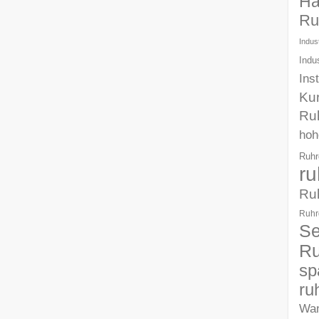
Ha
Ru
Indust
Indu
Ins
Ku
Ru
hoh
Ruhr
ru
Ru
Ruhr
Se
Ru
sp
ru
Wa