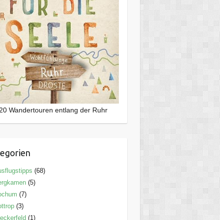
20 Wandertouren entlang der Ruhr
egorien
sflugstipps
(68)
ergkamen
(5)
ochum
(7)
ttrop
(3)
eckerfeld
(1)