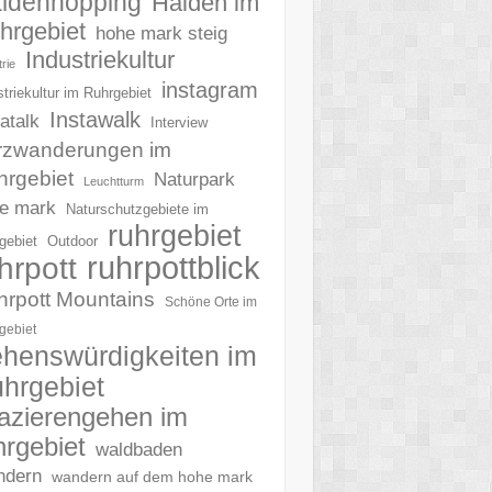
ldenhopping
Halden im
hrgebiet
hohe mark steig
Industriekultur
rie
instagram
striekultur im Ruhrgebiet
Instawalk
tatalk
Interview
rzwanderungen im
hrgebiet
Naturpark
Leuchtturm
e mark
Naturschutzgebiete im
ruhrgebiet
gebiet
Outdoor
ruhrpottblick
hrpott
hrpott Mountains
Schöne Orte im
gebiet
henswürdigkeiten im
hrgebiet
azierengehen im
hrgebiet
waldbaden
ndern
wandern auf dem hohe mark