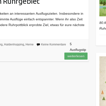
m Ruhrgebiet
keiten an interessanten Ausflugszielen. Insbesondere in
timmte Ausflüge einfach entspannter. Wenn ihr also Zeit
80 A
andere Ruhrpottblick erprobte Ziel, etwas für eure nächste
Ruhr
5
rg
,
Haldenhopping
,
Herne
Keine Kommentare
Ausflugstip
weiterlesen