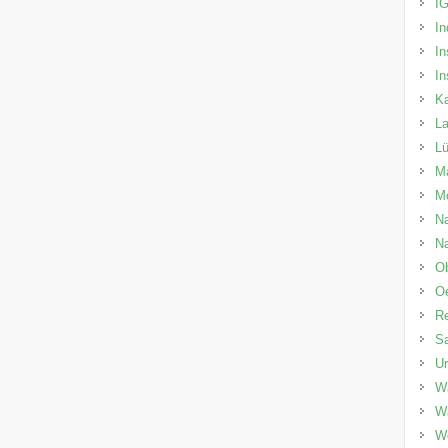
I
In
In
In
Ka
La
L
Ma
M
Na
Na
O
O
Re
Sa
U
Wa
W
W