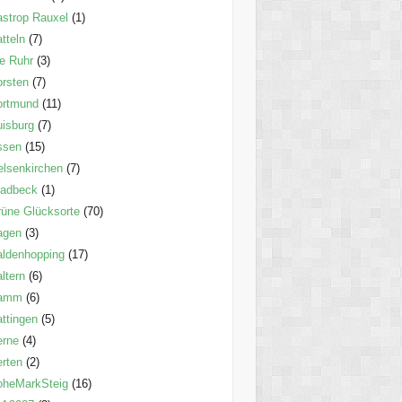
strop Rauxel
(1)
tteln
(7)
e Ruhr
(3)
rsten
(7)
ortmund
(11)
isburg
(7)
ssen
(15)
lsenkirchen
(7)
ladbeck
(1)
üne Glücksorte
(70)
agen
(3)
ldenhopping
(17)
ltern
(6)
amm
(6)
ttingen
(5)
erne
(4)
rten
(2)
oheMarkSteig
(16)