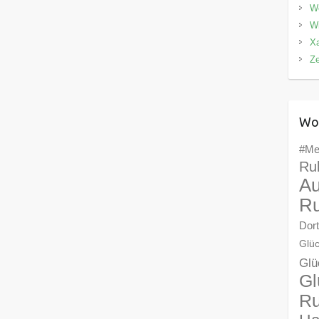
We
Wi
X
Z
Wo
#Me
Ru
Au
Ru
Dor
Glüc
Glü
Gl
Ru