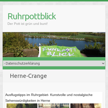
Skip
to
Ruhrpottblick
content
Der Pott ist grün und bunt!
Herne-Crange
Ausflugstipps im Ruhrgebiet- Kunstvolle und nostalgische
Sehenswürdigkeiten in Herne