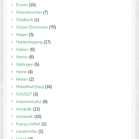
Essen
(15)
Gelsenkirchen
(7)
Gladbeck
(1)
Grüne Glücksorte
(70)
Hagen
(3)
Haldenhopping
(17)
Haltern
(6)
Hamm
(6)
Hattingen
(5)
Herne
(4)
Herten
(2)
HoheMarkSteig
(16)
IGA2027
(3)
Industriekultur
(8)
Instatalk
(12)
Instawalk
(10)
Kamp-Lintfort
(1)
Landstreifer
(1)
Lünen
(3)