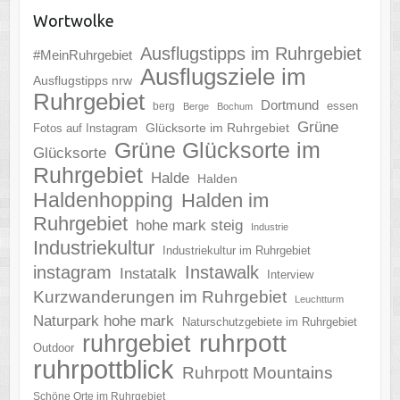
Wortwolke
Ausflugstipps im Ruhrgebiet
#MeinRuhrgebiet
Ausflugsziele im
Ausflugstipps nrw
Ruhrgebiet
Dortmund
essen
berg
Berge
Bochum
Grüne
Glücksorte im Ruhrgebiet
Fotos auf Instagram
Grüne Glücksorte im
Glücksorte
Ruhrgebiet
Halde
Halden
Haldenhopping
Halden im
Ruhrgebiet
hohe mark steig
Industrie
Industriekultur
Industriekultur im Ruhrgebiet
instagram
Instawalk
Instatalk
Interview
Kurzwanderungen im Ruhrgebiet
Leuchtturm
Naturpark hohe mark
Naturschutzgebiete im Ruhrgebiet
ruhrgebiet
ruhrpott
Outdoor
ruhrpottblick
Ruhrpott Mountains
Schöne Orte im Ruhrgebiet