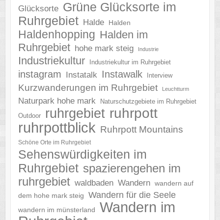
Grüne Glücksorte im
Glücksorte
Ruhrgebiet
Halde
Halden
Haldenhopping
Halden im
Ruhrgebiet
hohe mark steig
Industrie
Industriekultur
Industriekultur im Ruhrgebiet
instagram
Instawalk
Instatalk
Interview
Kurzwanderungen im Ruhrgebiet
Leuchtturm
Naturpark hohe mark
Naturschutzgebiete im Ruhrgebiet
ruhrgebiet
ruhrpott
Outdoor
ruhrpottblick
Ruhrpott Mountains
Schöne Orte im Ruhrgebiet
Sehenswürdigkeiten im
Ruhrgebiet
spazierengehen im
ruhrgebiet
waldbaden
Wandern
wandern auf
Wandern für die Seele
dem hohe mark steig
Wandern im
wandern im münsterland