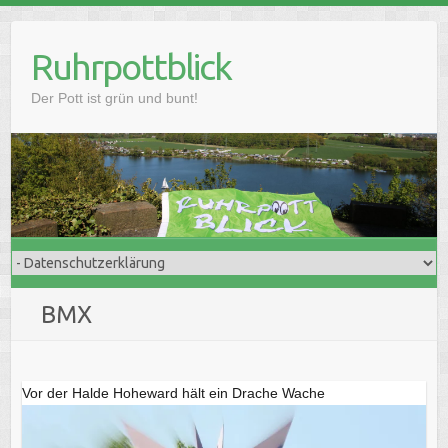
Skip
to
Ruhrpottblick
content
Der Pott ist grün und bunt!
BMX
Vor der Halde Hoheward hält ein Drache Wache