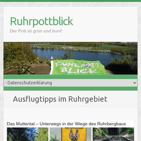
Skip
to
Ruhrpottblick
content
Der Pott ist grün und bunt!
Ausflugtipps im Ruhrgebiet
Das Muttental – Unterwegs in der Wiege des Ruhrbergbaus