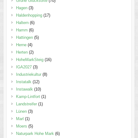
Grüne Glücksorte
(70)
Hagen
(3)
Haldenhopping
(17)
Haltern
(6)
Hamm
(6)
Hattingen
(5)
Herne
(4)
Herten
(2)
HoheMarkSteig
(16)
IGA2027
(3)
Industriekultur
(8)
Instatalk
(12)
Instawalk
(10)
Kamp-Lintfort
(1)
Landstreifer
(1)
Lünen
(3)
Marl
(1)
Moers
(5)
Naturpark Hohe Mark
(6)