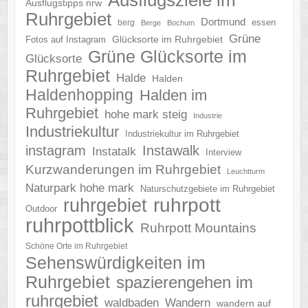
Ausflugstipps nrw
Ruhrgebiet
Dortmund
essen
berg
Berge
Bochum
Grüne
Glücksorte im Ruhrgebiet
Fotos auf Instagram
Grüne Glücksorte im
Glücksorte
Ruhrgebiet
Halde
Halden
Haldenhopping
Halden im
Ruhrgebiet
hohe mark steig
Industrie
Industriekultur
Industriekultur im Ruhrgebiet
instagram
Instawalk
Instatalk
Interview
Kurzwanderungen im Ruhrgebiet
Leuchtturm
Naturpark hohe mark
Naturschutzgebiete im Ruhrgebiet
ruhrgebiet
ruhrpott
Outdoor
ruhrpottblick
Ruhrpott Mountains
Schöne Orte im Ruhrgebiet
Sehenswürdigkeiten im
Ruhrgebiet
spazierengehen im
ruhrgebiet
waldbaden
Wandern
wandern auf