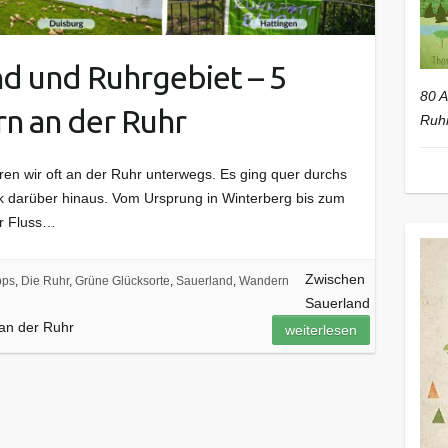
d und Ruhrgebiet – 5
80 A
n an der Ruhr
Ruhr
ren wir oft an der Ruhr unterwegs. Es ging quer durchs
k darüber hinaus. Vom Ursprung in Winterberg bis zum
er Fluss…
Zwischen
pps
,
Die Ruhr
,
Grüne Glücksorte
,
Sauerland
,
Wandern
Sauerland
 an der Ruhr
weiterlesen