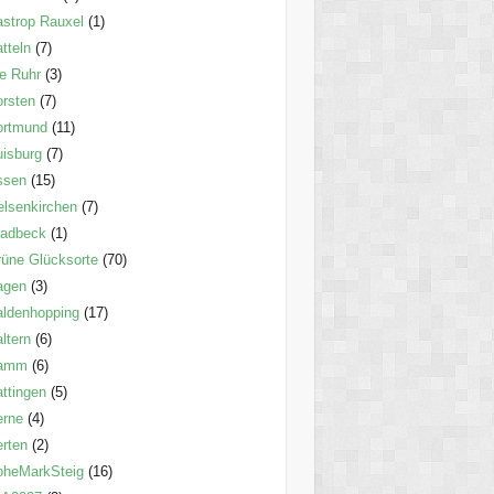
strop Rauxel
(1)
tteln
(7)
e Ruhr
(3)
rsten
(7)
ortmund
(11)
isburg
(7)
ssen
(15)
lsenkirchen
(7)
ladbeck
(1)
üne Glücksorte
(70)
agen
(3)
ldenhopping
(17)
ltern
(6)
amm
(6)
ttingen
(5)
erne
(4)
rten
(2)
oheMarkSteig
(16)