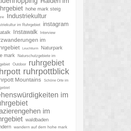
ldenhopping
Halden im
hrgebiet
hohe mark steig
Industriekultur
rie
instagram
striekultur im Ruhrgebiet
Instawalk
tatalk
Interview
rzwanderungen im
hrgebiet
Naturpark
Leuchtturm
e mark
Naturschutzgebiete im
ruhrgebiet
gebiet
Outdoor
ruhrpottblick
hrpott
hrpott Mountains
Schöne Orte im
gebiet
henswürdigkeiten im
hrgebiet
azierengehen im
hrgebiet
waldbaden
ndern
wandern auf dem hohe mark