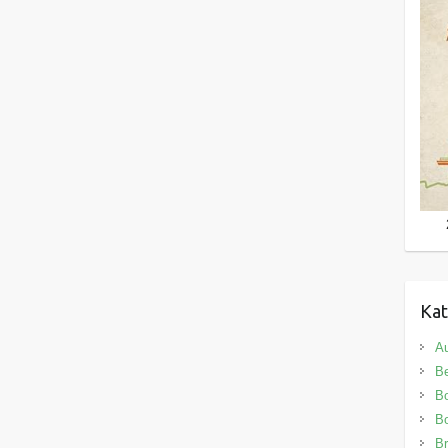
Kat
Au
B
B
Bo
Br