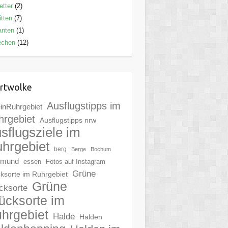
tter
(2)
tten
(7)
anten
(1)
echen
(12)
rtwolke
Ausflugstipps im
inRuhrgebiet
hrgebiet
Ausflugstipps nrw
sflugsziele im
hrgebiet
berg
Berge
Bochum
tmund
essen
Fotos auf Instagram
Grüne
ksorte im Ruhrgebiet
Grüne
cksorte
ücksorte im
hrgebiet
Halde
Halden