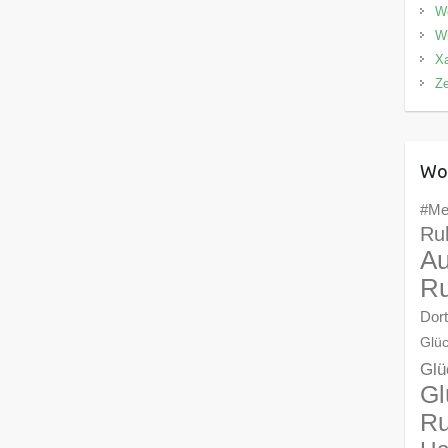
We
Wi
X
Z
Wo
#Me
Ru
Au
Ru
Dor
Glüc
Glü
Gl
Ru