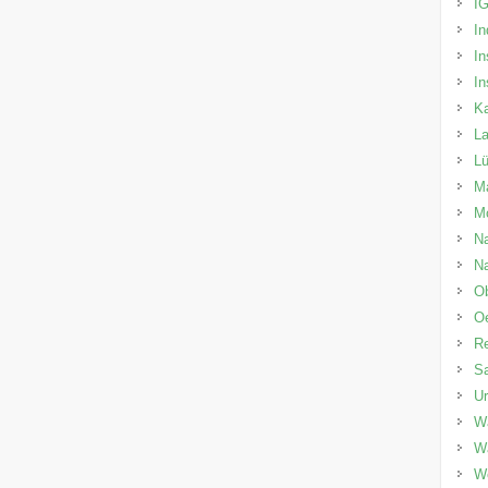
I
In
In
In
Ka
La
L
Ma
M
Na
Na
O
O
Re
Sa
U
Wa
W
W