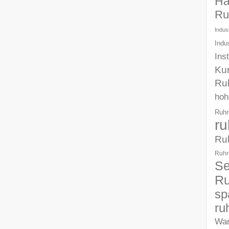
Ha
Ru
Indust
Indu
Ins
Ku
Ru
hoh
Ruhr
ru
Ru
Ruhr
Se
Ru
sp
ru
Wa