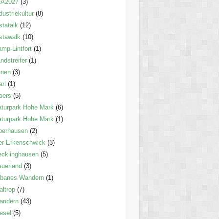
GA2027
(3)
dustriekultur
(8)
statalk
(12)
stawalk
(10)
mp-Lintfort
(1)
ndstreifer
(1)
ünen
(3)
rl
(1)
oers
(5)
turpark Hohe Mark
(6)
turpark Hohe Mark
(1)
berhausen
(2)
er-Erkenschwick
(3)
cklinghausen
(5)
uerland
(3)
rbanes Wandern
(1)
ltrop
(7)
andern
(43)
esel
(5)