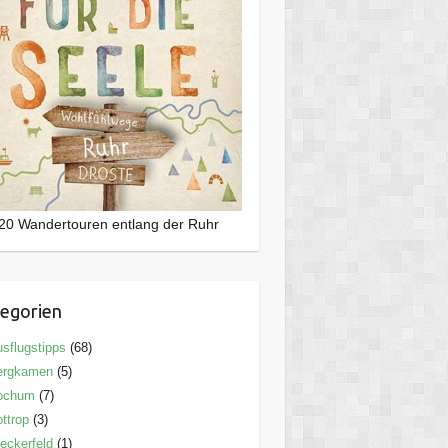
20 Wandertouren entlang der Ruhr
egorien
sflugstipps
(68)
ergkamen
(5)
ochum
(7)
ttrop
(3)
eckerfeld
(1)