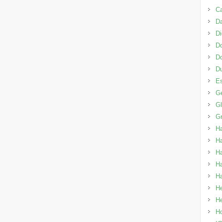
Ca
Da
Di
Do
D
Du
E
Ge
G
Gr
H
Ha
Ha
H
Ha
H
He
H