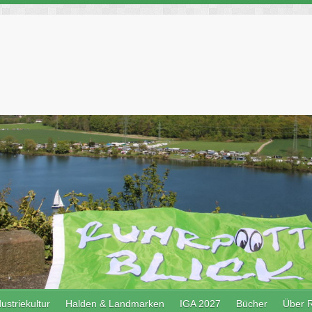
ustriekultur
Halden & Landmarken
IGA 2027
Bücher
Über R