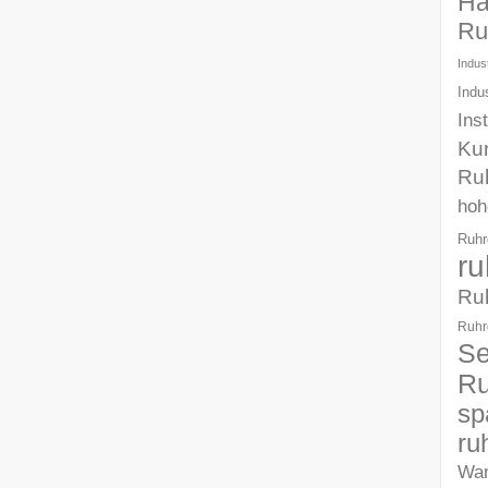
Ha
Ru
Indust
Indu
Ins
Ku
Ru
hoh
Ruhr
ru
Ru
Ruhr
Se
Ru
sp
ru
Wa