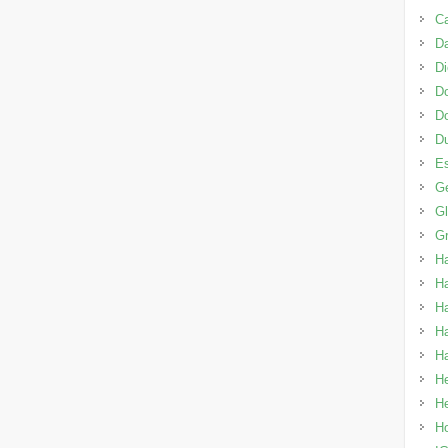
Ca
Da
Di
Do
D
Du
E
Ge
G
Gr
H
Ha
Ha
H
Ha
H
He
H