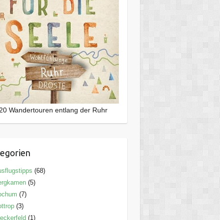
20 Wandertouren entlang der Ruhr
egorien
sflugstipps
(68)
ergkamen
(5)
ochum
(7)
ttrop
(3)
eckerfeld
(1)