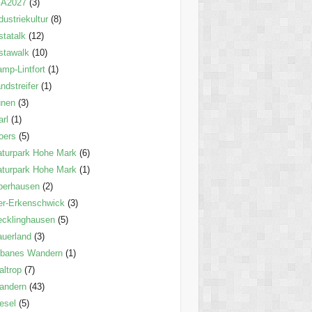
GA2027
(3)
dustriekultur
(8)
statalk
(12)
stawalk
(10)
mp-Lintfort
(1)
ndstreifer
(1)
ünen
(3)
rl
(1)
oers
(5)
turpark Hohe Mark
(6)
turpark Hohe Mark
(1)
berhausen
(2)
er-Erkenschwick
(3)
cklinghausen
(5)
uerland
(3)
rbanes Wandern
(1)
ltrop
(7)
andern
(43)
esel
(5)