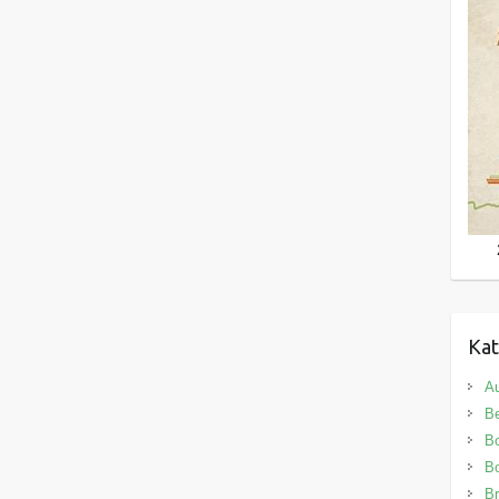
Kat
Au
B
B
Bo
Br