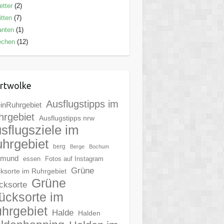
tter
(2)
tten
(7)
anten
(1)
echen
(12)
rtwolke
Ausflugstipps im
inRuhrgebiet
hrgebiet
Ausflugstipps nrw
sflugsziele im
hrgebiet
berg
Berge
Bochum
tmund
essen
Fotos auf Instagram
Grüne
ksorte im Ruhrgebiet
Grüne
cksorte
ücksorte im
hrgebiet
Halde
Halden