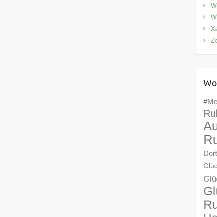
We
Wi
X
Z
Wo
#Me
Ru
Au
Ru
Dor
Glüc
Glü
Gl
Ru