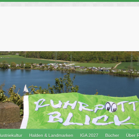
ustriekultur
Halden & Landmarken
IGA 2027
Bücher
Über R