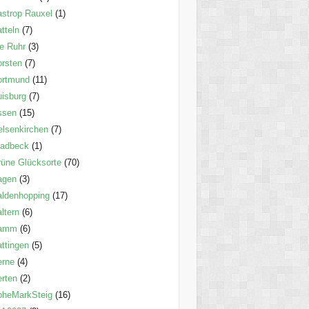
strop Rauxel
(1)
tteln
(7)
e Ruhr
(3)
rsten
(7)
ortmund
(11)
isburg
(7)
ssen
(15)
lsenkirchen
(7)
ladbeck
(1)
üne Glücksorte
(70)
agen
(3)
ldenhopping
(17)
ltern
(6)
amm
(6)
ttingen
(5)
erne
(4)
rten
(2)
oheMarkSteig
(16)