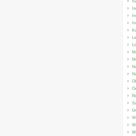
I
In
In
In
Ka
La
L
Ma
M
Na
Na
O
O
Re
Sa
U
Wa
W
W