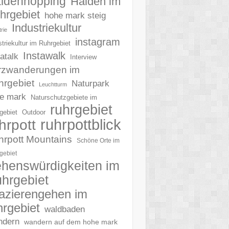
ldenhopping
Halden im
hrgebiet
hohe mark steig
Industriekultur
rie
instagram
striekultur im Ruhrgebiet
Instawalk
tatalk
Interview
rzwanderungen im
hrgebiet
Naturpark
Leuchtturm
e mark
Naturschutzgebiete im
ruhrgebiet
gebiet
Outdoor
ruhrpottblick
hrpott
hrpott Mountains
Schöne Orte im
gebiet
henswürdigkeiten im
hrgebiet
azierengehen im
hrgebiet
waldbaden
ndern
wandern auf dem hohe mark